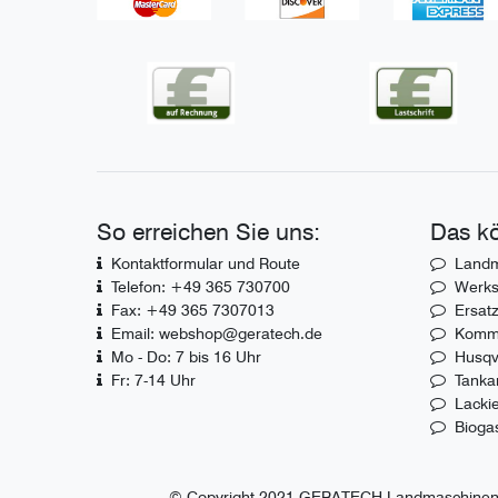
So erreichen Sie uns:
Das kö
Kontaktformular und Route
Landm
Telefon: +49 365 730700
Werks
Fax: +49 365 7307013
Ersatz
Email: webshop@geratech.de
Komm
Mo - Do: 7 bis 16 Uhr
Husqv
Fr: 7-14 Uhr
Tanka
Lacki
Bioga
© Copyright 2021 GERATECH Landmaschinen GmbH