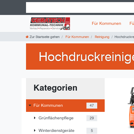
Für Kommunen
Fü
Zur Startseite gehen
Für Kommunen
Reinigung
Hochdruckre
Hochdruckreinig
Kategorien
Für Kommunen
47
Grünflächenpflege
29
Winterdienstgeräte
5