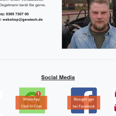
 Degelmann berät Sie gerne.
etz: 0365 7307 00
l: webshop@geratech.de
Social Media
WhatsApp
Besucht uns
Click-to-Chat
bei Facebook