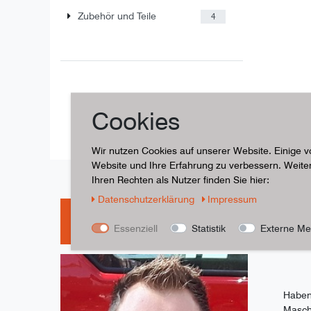
Zubehör und Teile
4
Hersteller
Cookies
Husqvarna
4
Wir nutzen Cookies auf unserer Website. Einige v
Website und Ihre Erfahrung zu verbessern. Weit
Ihren Rechten als Nutzer finden Sie hier:
Daten­schutz­erklärung
Impressum
Haben Sie Fragen? So
Essenziell
Statistik
Externe Me
Haben
Masch