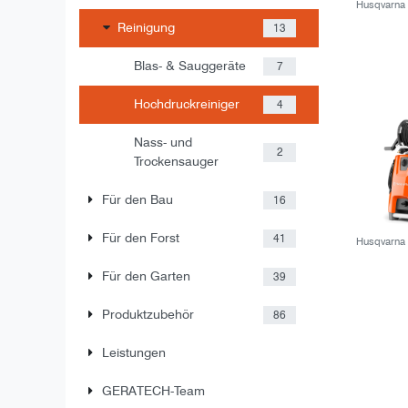
Husqvarna
Reinigung
13
Blas- & Sauggeräte
7
Hochdruckreiniger
4
Nass- und
2
Trockensauger
Für den Bau
16
Für den Forst
41
Husqvarna
Für den Garten
39
Produktzubehör
86
Leistungen
GERATECH-Team