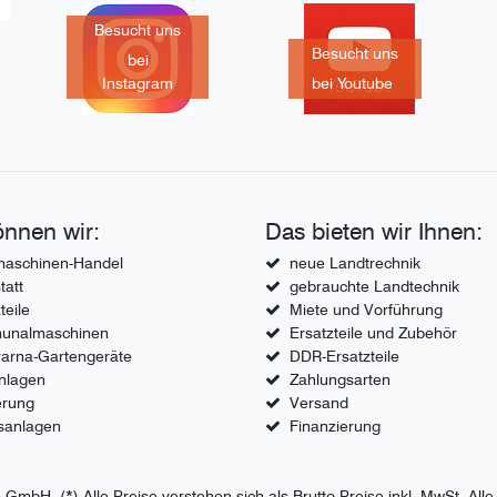
Besucht uns
Besucht uns
bei
Instagram
bei Youtube
nnen wir:
Das bieten wir Ihnen:
aschinen-Handel
neue Landtrechnik
tatt
gebrauchte Landtechnik
teile
Miete und Vorführung
unalmaschinen
Ersatzteile und Zubehör
arna-Gartengeräte
DDR-Ersatzteile
nlagen
Zahlungsarten
erung
Versand
sanlagen
Finanzierung
. (*) Alle Preise verstehen sich als Brutto-Preise inkl. MwSt. Alle