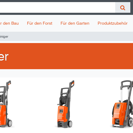
r den Bau
Für den Forst
Für den Garten
Produktzubehör
iniger
er