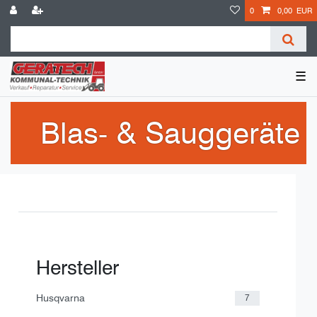
0
0,00 EUR
☰
Blas- & Sauggeräte
Hersteller
Husqvarna
7