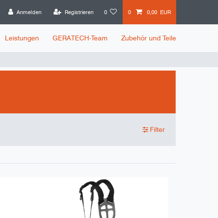
Anmelden
Registrieren
0
0
0,00 EUR
Leistungen
GERATECH-Team
Zubehör und Teile
Filter