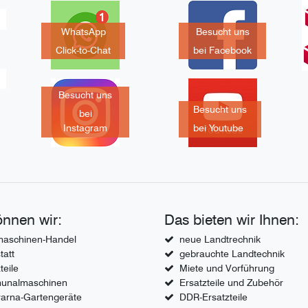
WhatsApp
Besucht uns
Click-to-Chat
bei Facebook
Besucht uns
Besucht uns
bei
Instagram
bei Youtube
nnen wir:
Das bieten wir Ihnen:
aschinen-Handel
neue Landtrechnik
tatt
gebrauchte Landtechnik
teile
Miete und Vorführung
unalmaschinen
Ersatzteile und Zubehör
arna-Gartengeräte
DDR-Ersatzteile