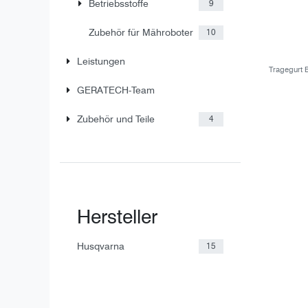
Betriebsstoffe
9
Zubehör für Mähroboter
10
Leistungen
Tragegurt 
GERATECH-Team
Zubehör und Teile
4
Hersteller
Husqvarna
15