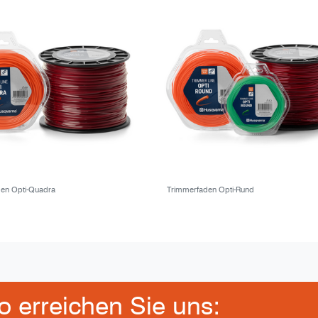
en Opti-Quadra
Trimmerfaden Opti-Rund
 erreichen Sie uns: