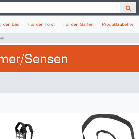
r den Bau
Für den Forst
Für den Garten
Produktzubehör
sen
mmer/Sensen