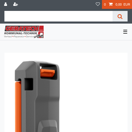
0
0,00 EUR
☰