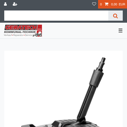
0
0,00 EUR
☰