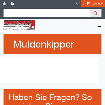
0
0,00 EUR
☰
Muldenkipper
Haben Sie Fragen? So