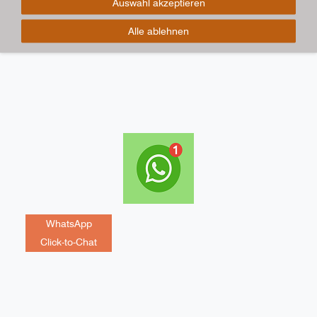
Auswahl akzeptieren
Alle ablehnen
Social Media
WhatsApp
Click-to-Chat