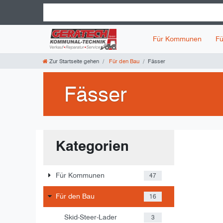
Für Kommunen
Fü
Zur Startseite gehen
Für den Bau
Fässer
Fässer
Kategorien
Für Kommunen
47
Für den Bau
16
Skid-Steer-Lader
3