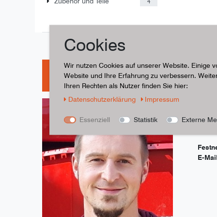
Zubehör und Teile
4
Cookies
Wir nutzen Cookies auf unserer Website. Einige v
Haben Sie Fragen? So
Website und Ihre Erfahrung zu verbessern. Weit
Ihren Rechten als Nutzer finden Sie hier:
Daten­schutz­erklärung
Impressum
Haben
Essenziell
Statistik
Externe Me
Masch
Peter
Festn
E-Mai