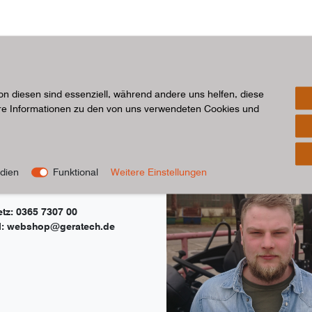
on diesen sind essenziell, während andere uns helfen, diese
 erreichen Sie uns:
ere Informationen zu den von uns verwendeten Cookies und
 Sie Fragen zu unseren
dien
Funktional
Weitere Einstellungen
inen? Unser Verkaufsleiter
 Degelmann berät Sie gerne.
etz: 0365 7307 00
l: webshop@geratech.de