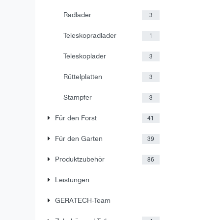
Radlader
3
Teleskopradlader
1
Teleskoplader
3
Rüttelplatten
3
Stampfer
3
Für den Forst
41
Für den Garten
39
Produktzubehör
86
Leistungen
GERATECH-Team