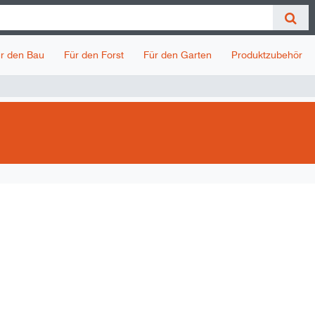
r den Bau
Für den Forst
Für den Garten
Produktzubehör