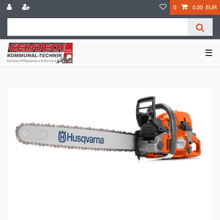
0
0,00 EUR
☰