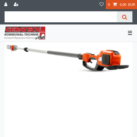
0
0,00 EUR
☰