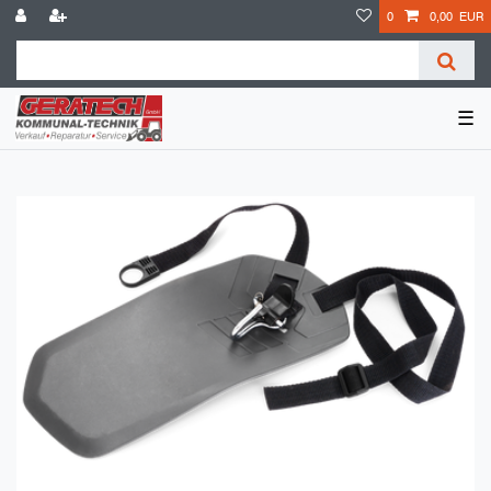
0
0,00 EUR
☰