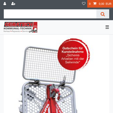
0
0,00 EUR
☰