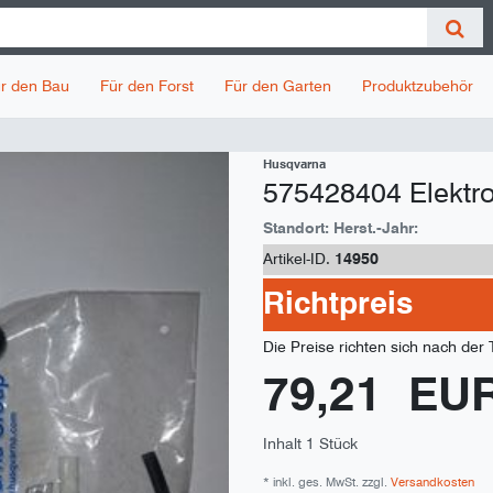
r den Bau
Für den Forst
Für den Garten
Produktzubehör
Husqvarna
575428404 Elektr
Standort:
Herst.-Jahr:
Artikel-ID.
14950
Richtpreis
Die Preise richten sich nach der
79,21 EU
Inhalt
1
Stück
* inkl. ges. MwSt. zzgl.
Versandkosten