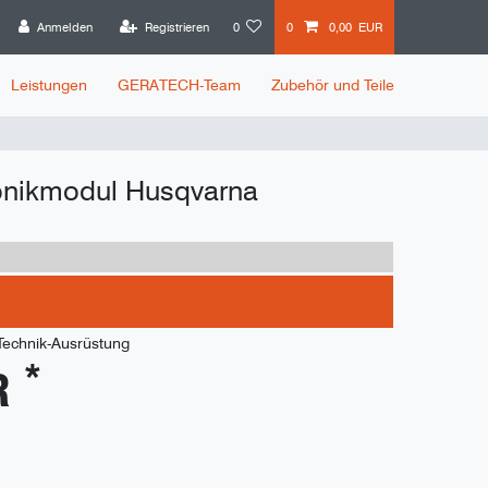
Anmelden
Registrieren
0
0
0,00 EUR
Leistungen
GERATECH-Team
Zubehör und Teile
onikmodul Husqvarna
 Technik-Ausrüstung
*
R